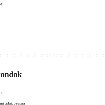
ia
 Pondok
18
mi tidak bersua