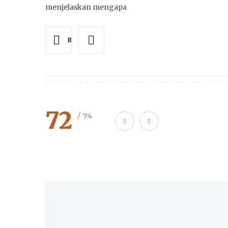
menjelaskan mengapa
Read more
72
/ 74