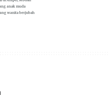
l di Ampel, sebuah
orang anak muda
rang wanita berjubah
a