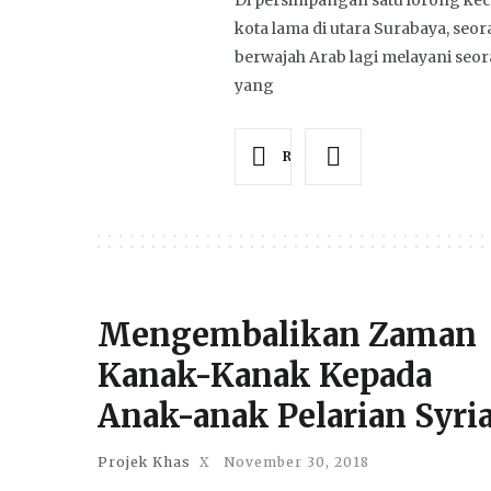
Di persimpangan satu lorong keci
kota lama di utara Surabaya, se
berwajah Arab lagi melayani seo
yang
Read more
Mengembalikan Zaman
Kanak-Kanak Kepada
Anak-anak Pelarian Syri
Projek Khas
X
November 30, 2018