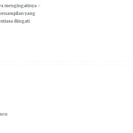
ya mengingatinya –
penampilan yang
tiasa diingati
lucu