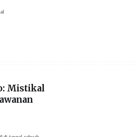
al
: Mistikal
lawanan