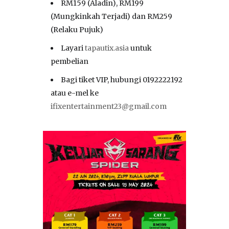
RM159 (Aladin), RM199
(Mungkinkah Terjadi) dan RM259
(Relaku Pujuk)
Layari
tapautix.asia
untuk
pembelian
Bagi tiket VIP, hubungi 0192222192
atau e-mel ke
ifixentertainment23@gmail.com