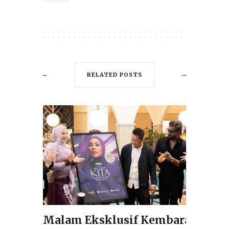
RELATED POSTS
Malam Eksklusif Kembara