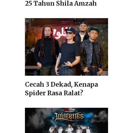
25 Tahun Shila Amzah
Cecah 3 Dekad, Kenapa
Spider Rasa Ralat?