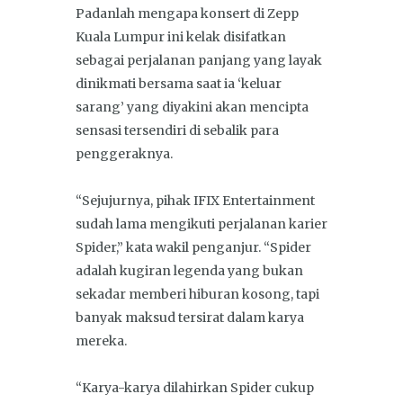
Padanlah mengapa konsert di Zepp
Kuala Lumpur ini kelak disifatkan
sebagai perjalanan panjang yang layak
dinikmati bersama saat ia ‘keluar
sarang’ yang diyakini akan mencipta
sensasi tersendiri di sebalik para
penggeraknya.
“Sejujurnya, pihak IFIX Entertainment
sudah lama mengikuti perjalanan karier
Spider,” kata wakil penganjur. “Spider
adalah kugiran legenda yang bukan
sekadar memberi hiburan kosong, tapi
banyak maksud tersirat dalam karya
mereka.
“Karya-karya dilahirkan Spider cukup