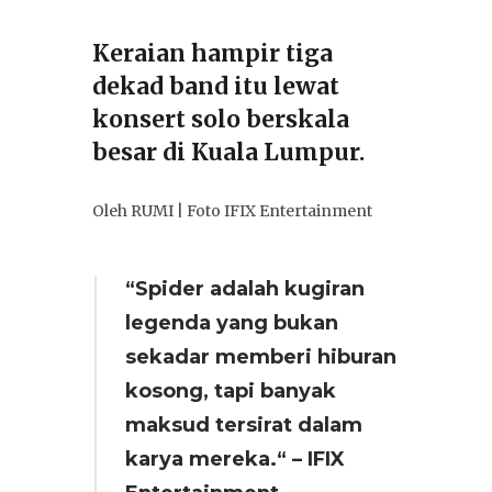
Keraian hampir tiga
dekad band itu lewat
konsert solo berskala
besar di Kuala Lumpur.
Oleh RUMI | Foto IFIX Entertainment
“Spider adalah kugiran
legenda yang bukan
sekadar memberi hiburan
kosong, tapi banyak
maksud tersirat dalam
karya mereka.“ – IFIX