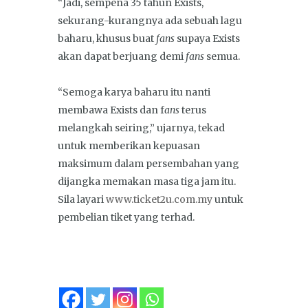
“Jadi, sempena 35 tahun Exists,
sekurang-kurangnya ada sebuah lagu
baharu, khusus buat
fans
supaya Exists
akan dapat berjuang demi
fans
semua.
“Semoga karya baharu itu nanti
membawa Exists dan f
ans
terus
melangkah seiring,” ujarnya, tekad
untuk memberikan kepuasan
maksimum dalam persembahan yang
dijangka memakan masa tiga jam itu.
Sila layari
www.ticket2u.com.my
untuk
pembelian tiket yang terhad.