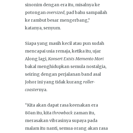
sinonim dengan era itu, misalnya ke
potongan
oversized
, pad bahu sampailah
ke rambut besar mengerbang,”
katanya, senyum.
Siapa yang masih kecil atau pun sudah
mencapai usia remaja, ketika itu, ujar
Along lagi,
Konsert Exists Memento Mori
bakal menghidupkan semula nostalgia,
seiring dengan perjalanan band asal
Johor ini yang tidak kurang
roller-
coaster
nya.
“Kita akan dapat rasa keenakan era
80an itu, kita
throwback
zaman itu,
merasakan vibrasinya supaya pada
malam itu nanti, semua orang akan rasa