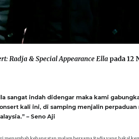
ert: Radja & Special Appearance Ella
pada 12 
lla sangat indah didengar maka kami gabungka
onsert kali ini, di samping menjalin perpaduan
laysia.” – Seno Aji
i bagi menambah kehangatan malam bersama Radja yang bakal kem