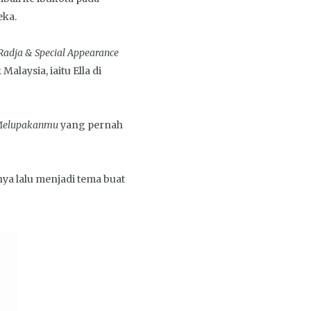
eka.
 Radja & Special Appearance
laysia, iaitu Ella di
Melupakanmu
yang pernah
ya lalu menjadi tema buat