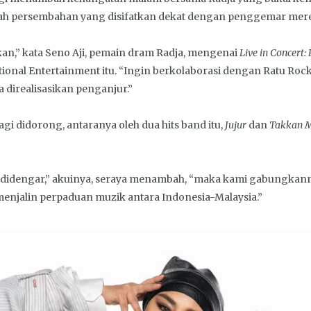
ah persembahan yang disifatkan dekat dengan penggemar mer
akan,” kata Seno Aji, pemain dram Radja, mengenai
Live in Concert:
onal Entertainment itu. “Ingin berkolaborasi dengan Ratu Rock Ma
 direalisasikan penganjur.”
agi didorong, antaranya oleh dua hits band itu,
Jujur
dan
Takkan 
h didengar,” akuinya, seraya menambah, “maka kami gabungkann
g menjalin perpaduan muzik antara Indonesia-Malaysia.”