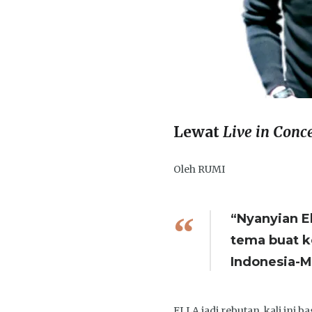
Lewat
Live in Conc
Oleh RUMI
“Nyanyian E
tema buat k
Indonesia-Ma
ELLA jadi rebutan, kali in