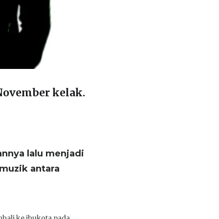
November kelak.
nnya lalu menjadi
 muzik antara
bali ke ibukota pada