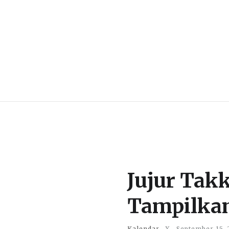
Jujur Tak
Tampilkan
Kalendar
X
September 15, 