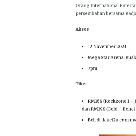
Orang International Enterta
persembahan bersama Radja 
Akses
12 November 2023
Mega Star Arena, Kua
7pm
Tiket
RM168 (Rockzone 1 – J
dan RM198 (Gold – Benci 
Beli di ticket2u.com.m