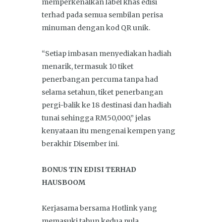
memperkenalkan label khas edisi
terhad pada semua sembilan perisa
minuman dengan kod QR unik.
“Setiap imbasan menyediakan hadiah
menarik, termasuk 10 tiket
penerbangan percuma tanpa had
selama setahun, tiket penerbangan
pergi-balik ke 18 destinasi dan hadiah
tunai sehingga RM50,000,” jelas
kenyataan itu mengenai kempen yang
berakhir Disember ini.
BONUS TIN EDISI TERHAD
HAUSBOOM
Kerjasama bersama Hotlink yang
memasuki tahun kedua pula,