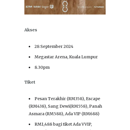
Akses
28 September 2024
Megastar Arena, Kuala Lumpur
8.30pm
Tiket
Pesan Terakhir (RM358), Escape
(RM438), Sang Dewi(RM558), Panah
Asmara (RM588), Ada VIP (RM688)
RM1,488 bagi tiket Ada VVIP,