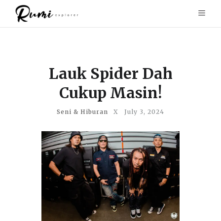
Lauk Spider Dah
Cukup Masin!
Seni & Hiburan
X
July 3, 2024