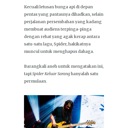
Kecuali letusan bunga api di depan
pentas yang pantasnya dihadkan, selain
perjalanan persembahan yang kadang
membuat audiens terpinga-pinga
dengan rehat yang agak kerap antara
satu-satu lagu, Spider, hakikatnya
muncul untuk menghapus dahaga.
Barangkali aneh untuk mengatakan ini,
tapi
Spider Keluar Sarang
hanyalah satu
permulaan.