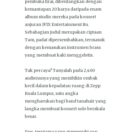
pembuka tirai, dibentangkan dengan
kemantapan 20 karya daripada enam
album studio mereka pada konsert
anjuran IFIX Entertainment itu.
Sebahagian judul merupakan ciptaan
Tam, padat dipersembahkan, termasuk
dengan kemasukan instrumen brass
yang membuat kaki menggeletis.
Tak percaya? Tanyalah pada 2,400
audiensnya yang membikin ombak
kecil dalam kepadatan ruang di Zepp
Kuala Lumpur, satu angka
mengharukan bagi band tanahair yang
langka membuat konsert solo berskala
besar.
Fans
, terutama yang memenuhi zon