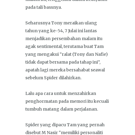
pada tali bassnya.
Seharusnya Tony meraikan ulang
tahun yang ke-54, 7 Julai ini lantas
menjadikan persembahan malam itu
agak sentimental, terutama buat Tam
yang mengakui “ralat (Tony dan Nafie)
tidak dapat bersama pada tahap ini”,
apatah lagi mereka bersahabat seawal
sebelum Spider dilahirkan.
Lalu apa cara untuk menzahirkan
penghormatan pada memori itu kecuali
tumbuh matang dalam perjalanan.
Spider yang dipacu Tam yang pernah
disebut M Nasir “memiliki personaliti