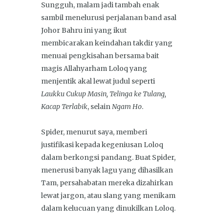
Sungguh, malam jadi tambah enak
sambil menelurusi perjalanan band asal
Johor Bahru ini yang ikut
membicarakan keindahan takdir yang
menuai pengkisahan bersama bait
magis Allahyarham Loloq yang
menjentik akal lewat judul seperti
Laukku Cukup Masin, Telinga ke Tulang,
Kacap Terlabik
, selain
Ngam Ho
.
Spider, menurut saya, memberi
justifikasi kepada kegeniusan Loloq
dalam berkongsi pandang. Buat Spider,
menerusi banyak lagu yang dihasilkan
Tam, persahabatan mereka dizahirkan
lewat jargon, atau slang yang menikam
dalam kelucuan yang dinukilkan Loloq.