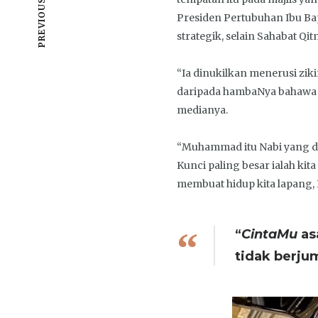
PREVIOUS POST
Presiden Pertubuhan Ibu Ba
strategik, selain Sahabat Qit
“Ia dinukilkan menerusi ziki
daripada hambaNya bahawa A
medianya.
“Muhammad itu Nabi yang di
Kunci paling besar ialah kita
membuat hidup kita lapang, I
“
CintaMu
as
tidak berj