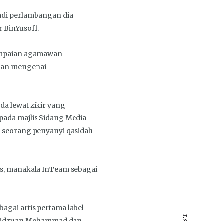
adi perlambangan dia
 BinYusoff.
nyampaian agamawan
sian mengenai
a lewat zikir yang
ada majlis Sidang Media
, seorang penyanyi qasidah
ons, manakala InTeam sebagai
gai artis pertama label
, Ridzuan Mohammad dan