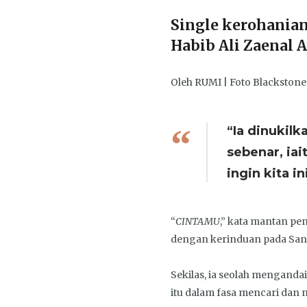
Single kerohanian
Habib Ali Zaenal 
Oleh RUMI | Foto Blackston
“Ia dinukilk
sebenar, ia
ingin kita i
“
CINTAMU
,” kata mantan p
dengan kerinduan pada Sang
Sekilas, ia seolah mengan
itu dalam fasa mencari dan m