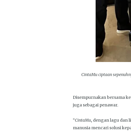
CintaMu ciptaan sepenuhny
Disempurnakan bersama ker
juga sebagai penawar.
“
CintaMu
,
dengan lagu dan li
manusia mencari solusi ke