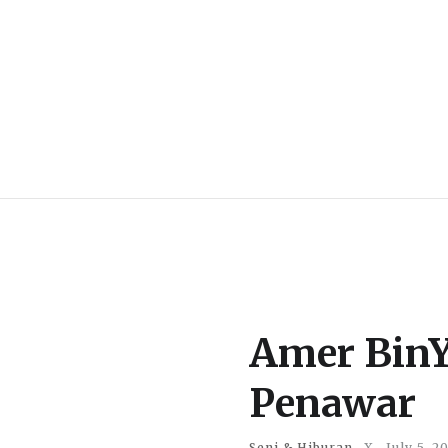
Amer BinY
Penawar
Seni & Hiburan
X
July 5, 2