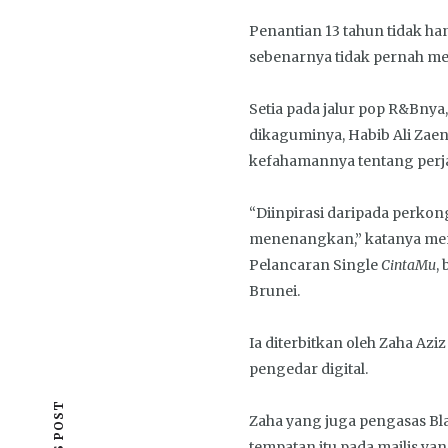
Penantian 13 tahun tidak 
sebenarnya tidak pernah men
Setia pada jalur pop R&Bnya
dikaguminya, Habib Ali Zae
kefahamannya tentang perj
“Diinpirasi daripada perkong
menenangkan,” katanya meng
Pelancaran Single
CintaMu
,
Brunei.
Ia diterbitkan oleh Zaha Az
pengedar digital.
Zaha yang juga pengasas Bl
tempatan itu pada majlis 