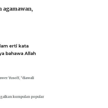
eh agamawan,
lam erti kata
Nya bahawa Allah
er Yusoff, “diawali
ggalkan kumpulan popular