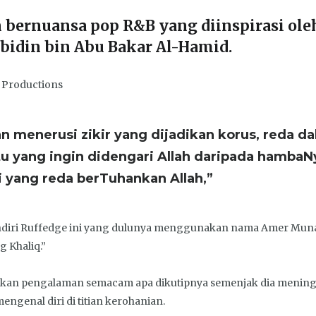
 bernuansa pop R&B yang diinspirasi ol
Abidin bin Abu Bakar Al-Hamid.
e Productions
an menerusi zikir yang dijadikan korus, reda da
itu yang ingin didengari Allah daripada hamba
ni yang reda berTuhankan Allah,”
endiri Ruffedge ini yang dulunya menggunakan nama Amer Munaw
 Khaliq.”
daikan pengalaman semacam apa dikutipnya semenjak dia menin
engenal diri di titian kerohanian.