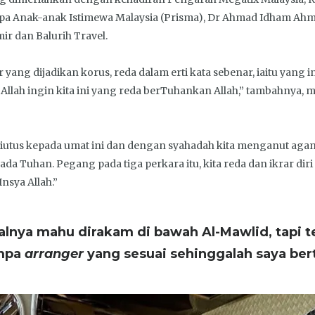
pa Anak-anak Istimewa Malaysia (Prisma), Dr Ahmad Idham Ahm
mir dan Balurih Travel.
r yang dijadikan korus, reda dalam erti kata sebenar, iaitu yang i
llah ingin kita ini yang reda berTuhankan Allah,” tambahnya, 
utus kepada umat ini dan dengan syahadah kita menganut agama 
 ada Tuhan. Pegang pada tiga perkara itu, kita reda dan ikrar diri
nsya Allah.”
alnya mahu dirakam di bawah Al-Mawlid, tapi 
umpa
arranger
yang sesuai sehinggalah saya be