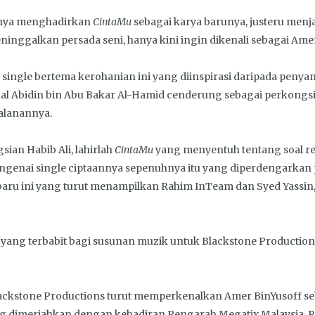
hanya menghadirkan
CintaMu
sebagai karya barunya, justeru menj
inggalkan persada seni, hanya kini ingin dikenali sebagai Amer
, single bertema kerohanian ini yang diinspirasi daripada pe
nal Abidin bin Abu Bakar Al-Hamid cenderung sebagai perkong
alanannya.
sian Habib Ali, lahirlah
CintaMu
yang menyentuh tentang soal red
enai single ciptaannya sepenuhnya itu yang diperdengarkan p
 baru ini yang turut menampilkan Rahim InTeam dan Syed Yassin
iz yang terbabit bagi susunan muzik untuk Blackstone Producti
ackstone Productions turut memperkenalkan Amer BinYusoff seba
yang dimeriahkan dengan kehadiran Pengarah Megatix Malaysia