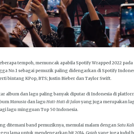
eberapa tempoh, memuncak apabila Spotify Wrapped 2022 pada 
gga No.1 sebagai pemuzik paling didengarkan di Spotify Indon
rti bintang KPop, BTS; Justin Bieber dan Taylor Swift.
r album dan lagu paling banyak diputar di Indonesia di platform
lbum
Manusia
dan lagu
Hati-Hati di Jalan
yang juga merupakan lag
agi lagu mingguan Top 50 Indonesia.
 yang ditemani band pemuziknya, memulai malam dengan
Satu Kali
nggu lama untuk mendengarkan hit 2014,
Gajah
yang juga judul 