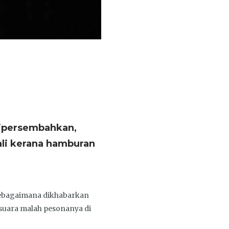
 dipersembahkan,
ali kerana hamburan
 sebagaimana dikhabarkan
uara malah pesonanya di