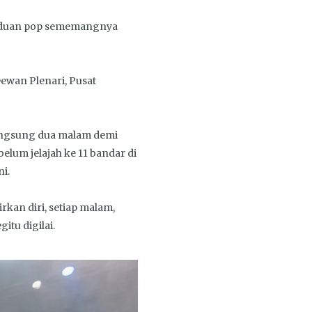
aduan pop sememangnya
Dewan Plenari, Pusat
langsung dua malam demi
elum jelajah ke 11 bandar di
i.
kan diri, setiap malam,
tu digilai.