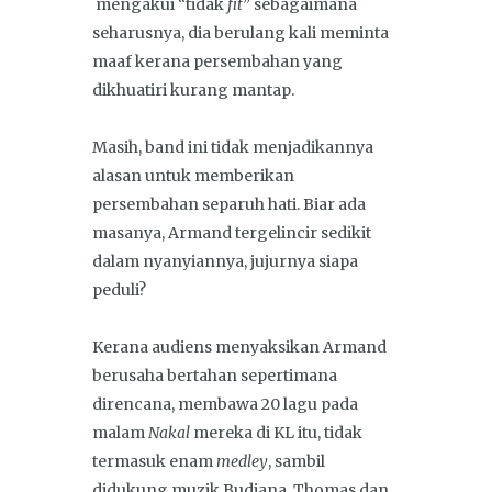
mengakui “tidak
fit
” sebagaimana
seharusnya, dia berulang kali meminta
maaf kerana persembahan yang
dikhuatiri kurang mantap.
Masih, band ini tidak menjadikannya
alasan untuk memberikan
persembahan separuh hati. Biar ada
masanya, Armand tergelincir sedikit
dalam nyanyiannya, jujurnya siapa
peduli?
Kerana audiens menyaksikan Armand
berusaha bertahan sepertimana
direncana, membawa 20 lagu pada
malam
Nakal
mereka di KL itu, tidak
termasuk enam
medley
, sambil
didukung muzik Budjana, Thomas dan