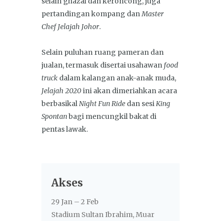
selain ghazal dan keroncong, juga
pertandingan kompang dan
Master
Chef Jelajah Johor
.
Selain puluhan ruang pameran dan
jualan, termasuk disertai usahawan
food
truck
dalam kalangan anak-anak muda,
Jelajah 2020
ini akan dimeriahkan acara
berbasikal
Night Fun Ride
dan sesi
King
Spontan
bagi mencungkil bakat di
pentas lawak.
Akses
29 Jan – 2 Feb
Stadium Sultan Ibrahim, Muar